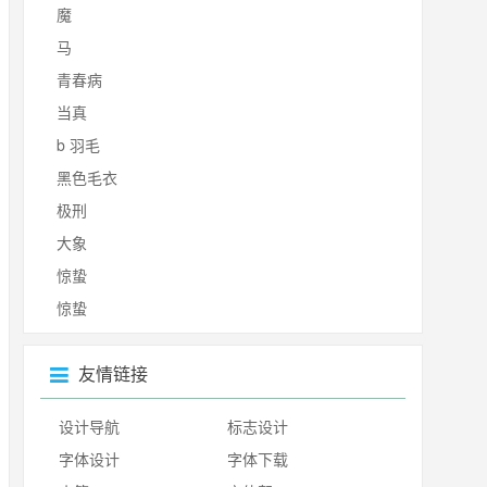
魔
马
青春病
当真
b 羽毛
黑色毛衣
极刑
大象
惊蛰
惊蛰
友情链接
设计导航
标志设计
字体设计
字体下载