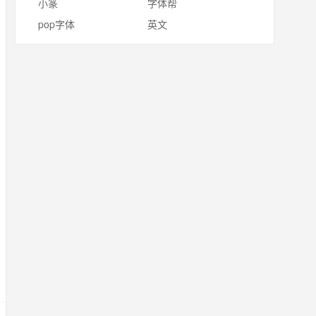
小篆
字体帮
pop字体
英文