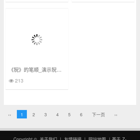
《猊》的笔顺_演示猊的笔顺及猊字的笔画顺序
213
‹‹
1
2
3
4
5
6
下一页
››
Copyright ©
关于我们
|
友情链接
|
网站地图
|
基于
Z-