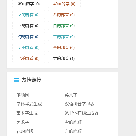
39画的字
(0)
40画的字
(0)
ノ的部首
(0)
八的部首
(0)
丷的部首
(0)
白的部首
(0)
勹的部首
(0)
宀的部首
(0)
贝的部首
(0)
鼻的部首
(0)
匕的部首
(0)
寸的部首
(1)
友情链接
笔顺网
英文字
字体样式生成
汉语拼音字母表
艺术字生成
篆书体在线生成器
艺术字
雪的笔顺
花的笔顺
方的笔顺