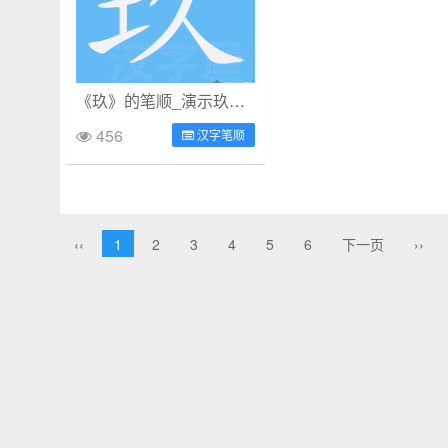
《玖》的笔顺_演示玖的笔顺及玖字的笔画顺序
456
汉字笔顺
‹‹
1
2
3
4
5
6
下一页
››