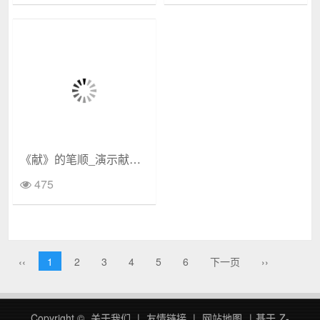
《献》的笔顺_演示献的笔顺及献字的笔画顺序
475
‹‹
1
2
3
4
5
6
下一页
››
Copyright ©
关于我们
|
友情链接
|
网站地图
|
基于
Z-