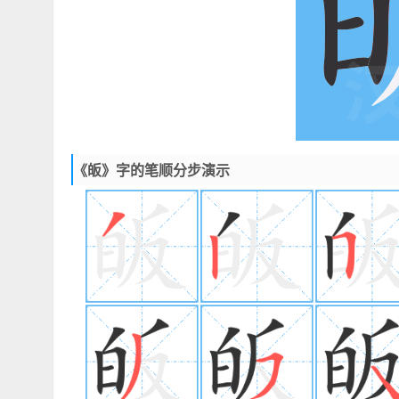
《皈》字的笔顺分步演示