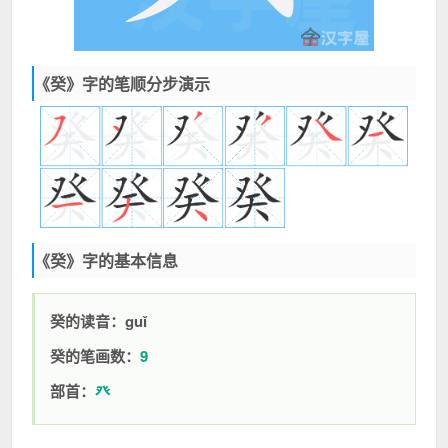
《癸》字的笔顺分步演示
《癸》字的基本信息
癸的读音：guǐ
癸的笔画数：
9
部首：
癶