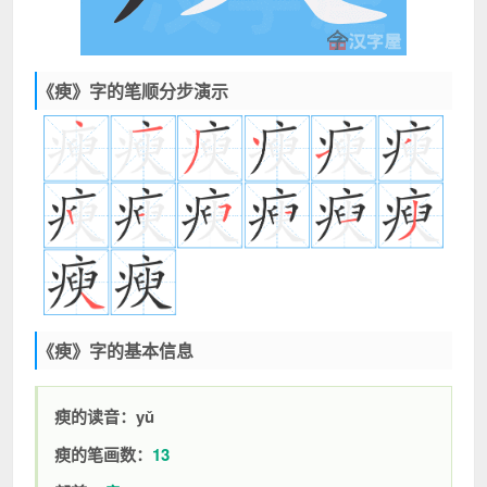
《瘐》字的笔顺分步演示
《瘐》字的基本信息
瘐的读音：yǔ
瘐的笔画数：
13