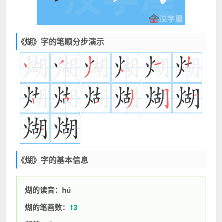
《煳》字的笔顺分步演示
《煳》字的基本信息
煳的读音：hú
煳的笔画数：
13