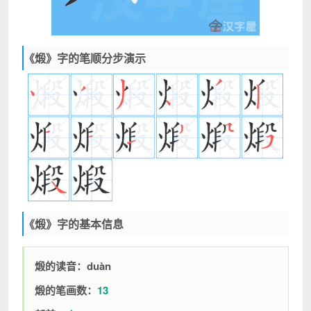
《煅》字的笔顺分步演示
《煅》字的基本信息
煅的读音：duàn
煅的笔画数：
13